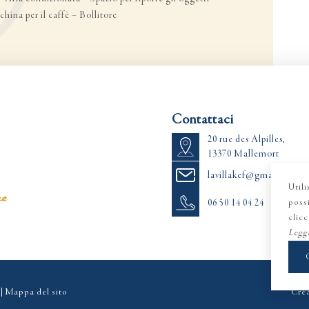
hina per il caffè – Bollitore
Contattaci
20 rue des Alpilles,
13370 Mallemort
lavillakef@gmail.com
Utili
06 50 14 04 24
possi
clicc
Leggi
|
Mappa del sito
Créa