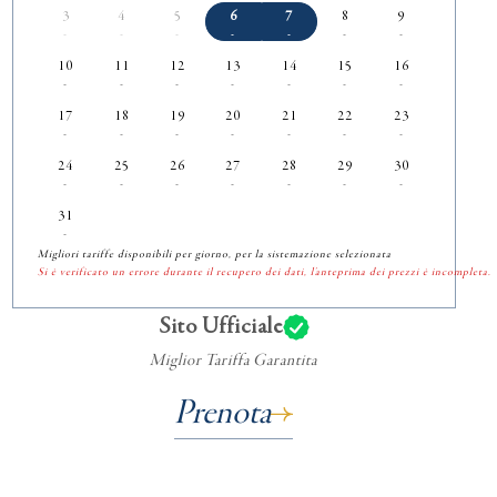
3
4
5
6
7
8
9
-
-
-
-
-
-
-
10
11
12
13
14
15
16
-
-
-
-
-
-
-
17
18
19
20
21
22
23
-
-
-
-
-
-
-
24
25
26
27
28
29
30
-
-
-
-
-
-
-
31
-
Migliori tariffe disponibili per giorno, per la sistemazione selezionata
Si è verificato un errore durante il recupero dei dati, l'anteprima dei prezzi è incompleta.
Sito Ufficiale
Miglior Tariffa Garantita
Prenota