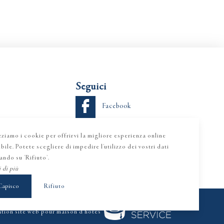
Seguici
Facebook
Instagram
zziamo i cookie per offrirvi la migliore esperienza online
bile. Potete scegliere di impedire l'utilizzo dei vostri dati
ando su 'Rifiuto'.
 di più
Capisco
Rifiuto
tion site web pour maison d'hôtes