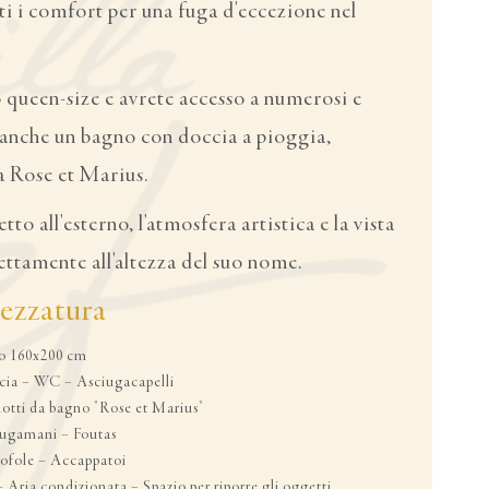
i i comfort per una fuga d'eccezione nel
o queen-size e avrete accesso a numerosi e
 anche un bagno con doccia a pioggia,
a Rose et Marius.
etto all'esterno, l'atmosfera artistica e la vista
ettamente all'altezza del suo nome.
trezzatura
o 160x200 cm
ia – WC – Asciugacapelli
otti da bagno "Rose et Marius"
ugamani – Foutas
ofole – Accappatoi
 Aria condizionata – Spazio per riporre gli oggetti