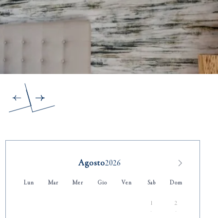
Agosto
Lun
Mar
Mer
Gio
Ven
Sab
Dom
1
2
-
-