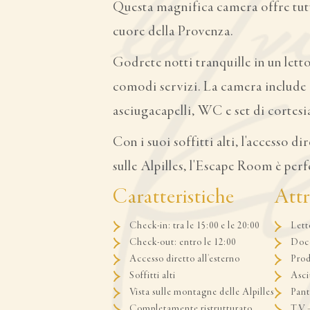
Questa magnifica camera offre tutt
cuore della Provenza.
Godrete notti tranquille in un lett
comodi servizi. La camera include
asciugacapelli, WC e set di cortesi
Con i suoi soffitti alti, l'accesso dir
sulle Alpilles, l'Escape Room è perf
Caratteristiche
At
Check-in: tra le 15:00 e le 20:00
Lett
Check-out: entro le 12:00
Docc
Accesso diretto all'esterno
Prod
Soffitti alti
Asci
Vista sulle montagne delle Alpilles
Pant
Completamente ristrutturato
TV –