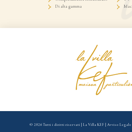
Di alta gamma
Macc
© 2026 Tutti i diritti riservati | La Villa KEF |
Avviso Legale