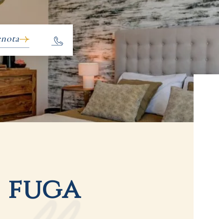
enota
i fuga